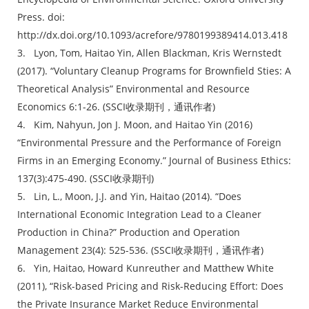
Press. doi:
http://dx.doi.org/10.1093/acrefore/9780199389414.013.418
3. Lyon, Tom, Haitao Yin, Allen Blackman, Kris Wernstedt
(2017). “Voluntary Cleanup Programs for Brownfield Sties: A
Theoretical Analysis” Environmental and Resource
Economics 6:1-26. (SSCI收录期刊，通讯作者)
4. Kim, Nahyun, Jon J. Moon, and Haitao Yin (2016)
“Environmental Pressure and the Performance of Foreign
Firms in an Emerging Economy.” Journal of Business Ethics:
137(3):475-490. (SSCI收录期刊)
5. Lin, L., Moon, J.J. and Yin, Haitao (2014). “Does
International Economic Integration Lead to a Cleaner
Production in China?” Production and Operation
Management 23(4): 525-536. (SSCI收录期刊，通讯作者)
6. Yin, Haitao, Howard Kunreuther and Matthew White
(2011), “Risk-based Pricing and Risk-Reducing Effort: Does
the Private Insurance Market Reduce Environmental