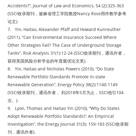
Accidents?”, Journal of Law and Economics, 54 (2):325-363
(SSCI收录期刊，被麻省理工学院教授Nancy Rose用作教学参考
论文).
7. Yin, Haitao, Alexander Pfaff and Howard Kunreuther
(2011), “Can Environmental Insurance Succeed Where
Other Strategies Fail? The Case of Underground Storage
Tanks”, Risk Analysis 31(1):12-24 (SSCI收录期刊，通讯作者，
获得美国风险分析学会的年度最优论文奖).
8. Yin, Haitao and Nicholas Powers (2010), “Do State
Renewable Portfolio Standards Promote In-state
Renewable Generation”, Energy Policy 38(2):1140-1149
(SSCI收录期刊，通讯作者， 到2018年5月为止，SSCI他引104
次。).
9. Lyon, Thomas and Haitao Yin (2010), “Why Do States
Adopt Renewable Portfolio Standards?: An Empirical
Investigation”, the Energy Journal 31(3): 159-183 (SSCI收录期
刊，通讯作者).