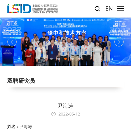
EN
1
2
3
4
5
双聘研究员
尹海涛
2022-05-12
姓名：
尹海涛